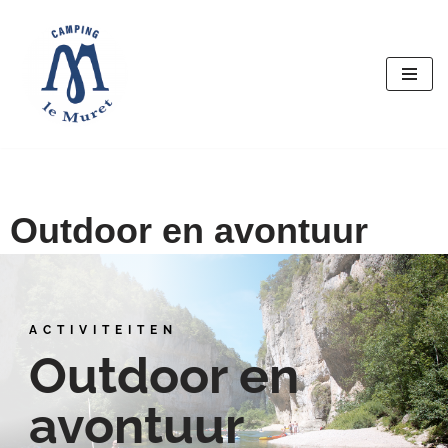
Ga
naar
de
inhoud
Outdoor en avontuur
ACTIVITEITEN
Outdoor en
avontuur