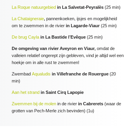
La Roque natuurgebied
in La Salvetat-Peyralès
(25 min)
La Chataigneraie
,
pannenkoeken, ijsjes en mogelijkheid
om te zwemmen in de rivier
in Lagarde-Viaur
(25 min)
De brug Cayla
in La Bastide l’Evêque
(25 min)
De omgeving van rivier Aveyron en Viaur,
o
mdat de
valleien relatief ongerept zijn gebleven, vind je altijd wel een
hoekje om in alle rust te zwemmen!
Zwembad
Aqualudis
in Villefranche de Rouergue
(20
min)
Aan het strand
in Saint Cirq Lapopie
Zwemmen bij de molen
in de rivier
in Cabrerets
(waar de
grotten van Pech-Merle zich bevinden) (1u)