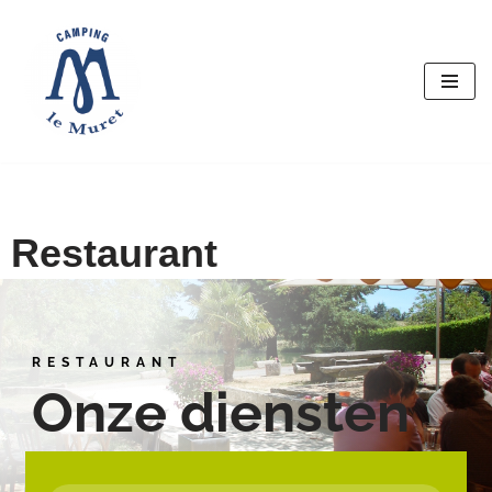
Ga
naar
de
inhoud
Restaurant
RESTAURANT
Onze diensten